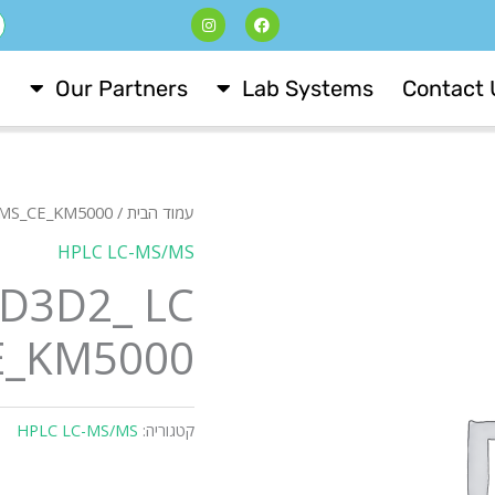
I
F
ח
n
a
s
c
t
e
a
b
Our Partners
Lab Systems
Contact 
g
o
r
o
a
k
m
עמוד הבית
/
C MS_CE_KM5000
HPLC LC-MS/MS
 D3D2_ LC
E_KM5000
קטגוריה:
HPLC LC-MS/MS