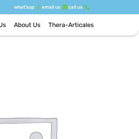
ילוג
what'sup
email us
call us
תוכן
Us
About Us
Thera-Articales