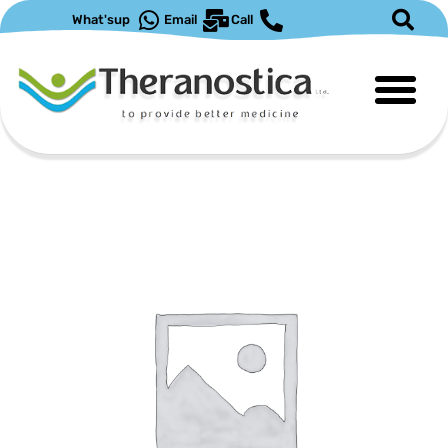
What'sup
Email
Call