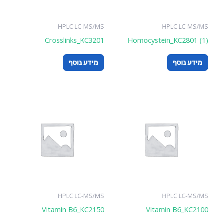
HPLC LC-MS/MS
Crosslinks_KC3201
Homocyste
מידע נוסף
HPLC LC-MS/MS
Vitamin B6_KC2150
Vita