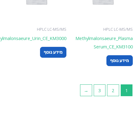
HPLC LC-MS/MS
HPLC LC-MS/
Methylmalonsaeure_Urin_CE_KM3000
Methylmalonsaeure_Plas
Serum_CE_KM31
מידע נוסף
ידע נוסף
←
3
2
1