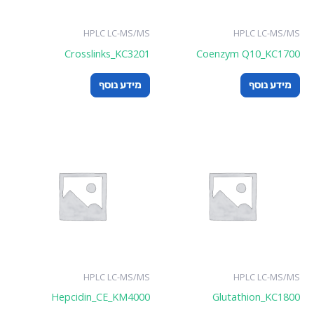
HPLC LC-MS/MS
HPLC LC-MS/
Crosslinks_KC3201
Coenzym Q10_KC17
ידע נוסף
מידע נוסף
HPLC LC-MS/MS
HPLC LC-MS/
Hepcidin_CE_KM4000
Glutathion_KC18