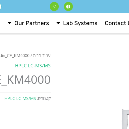
I
F
ח
n
a
s
c
t
e
a
b
Our Partners
Lab Systems
Contact 
g
o
r
o
a
k
m
עמוד הבית
/
idin_CE_KM4000
HPLC LC-MS/MS
E_KM4000
קטגוריה:
HPLC LC-MS/MS