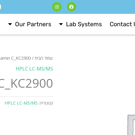
I
F
ח
n
a
s
c
t
e
a
b
Our Partners
Lab Systems
Contact 
g
o
r
o
a
k
m
עמוד הבית
/
tamin C_KC2900
HPLC LC-MS/MS
 C_KC2900
קטגוריה:
HPLC LC-MS/MS