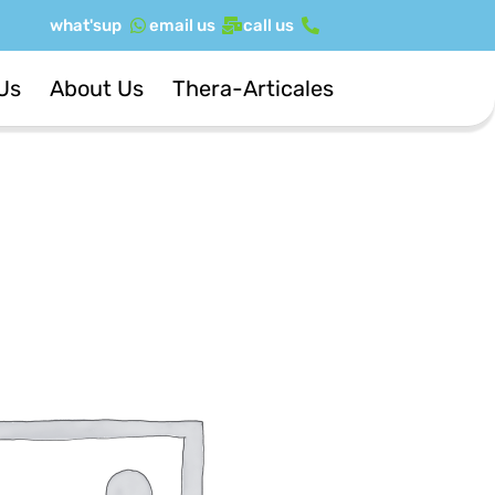
ילוג
what'sup
email us
call us
תוכן
Us
About Us
Thera-Articales