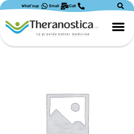
ילוג
What'sup
Email
Call
תוכן