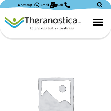
ילוג
What'sup
Email
Call
תוכן