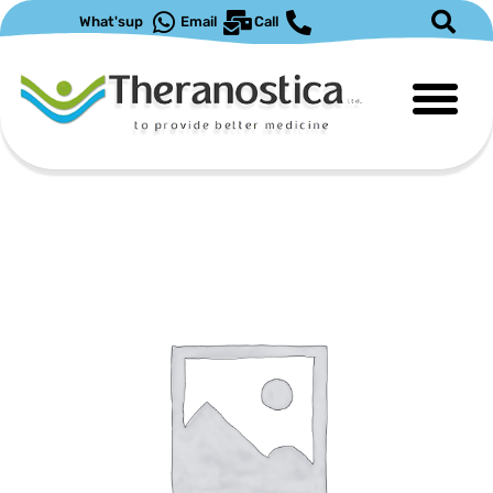
ילוג
What'sup
Email
Call
תוכן