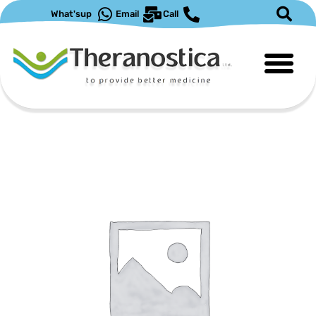
ילוג
What'sup
Email
Call
תוכן