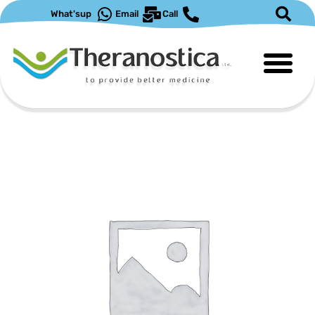
ילוג
What'sup
Email
Call
תוכן