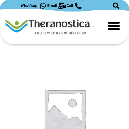
ילוג
What'sup
Email
Call
תוכן