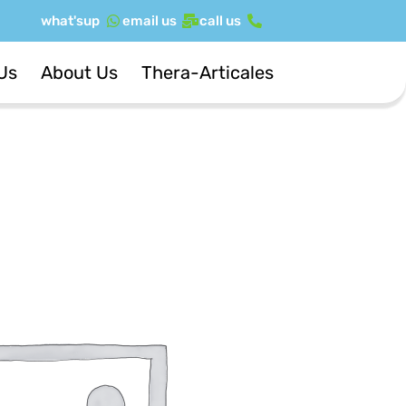
ילוג
what'sup
email us
call us
תוכן
Us
About Us
Thera-Articales