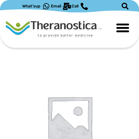
ילוג
What'sup
Email
Call
תוכן