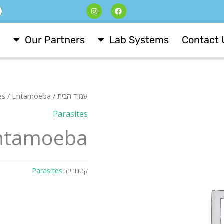
I
F
ח
n
a
s
c
t
e
a
b
Our Partners
Lab Systems
Contact 
g
o
r
o
a
k
m
עמוד הבית
/
/ Entamoeba
es
Parasites
ntamoeba
קטגוריה:
Parasites