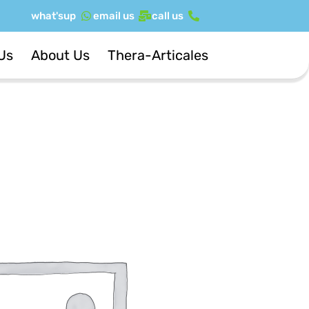
ילוג
what'sup
email us
call us
תוכן
Us
About Us
Thera-Articales