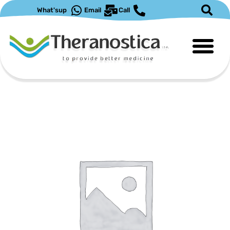
ילוג
What'sup
Email
Call
תוכן