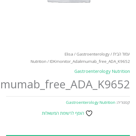
Nutritio
IDKmonitor_Adalimumab_
ת