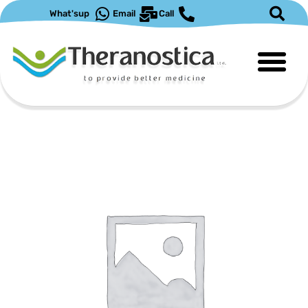
What'sup