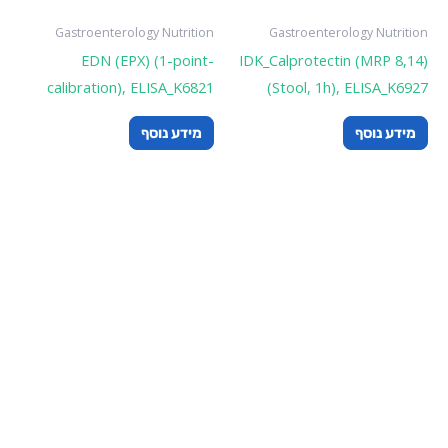
Gastroenterolog
EDN (EPX) 
calibration), E
ף