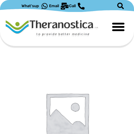
ילוג
What'sup
Email
Call
תוכן