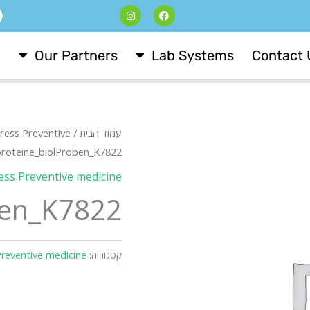
I
F
ח
n
a
s
c
t
e
a
b
Our Partners
Lab Systems
Contact 
g
o
r
o
a
k
m
עמוד הבית
/
tress Preventive
proteine_biolProben_K7822
ress Preventive medicine
ben_K7822
קטגוריה:
Preventive medicine