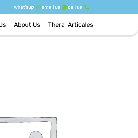
ילוג
what'sup
email us
call us
תוכן
Us
About Us
Thera-Articales