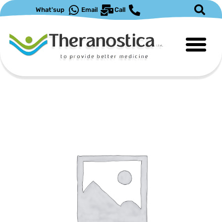
דילו
What'sup
Email
Call
לתוכ