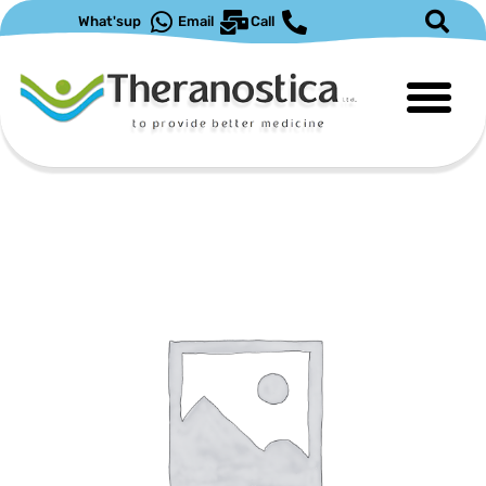
ילוג
What'sup
Email
Call
תוכן