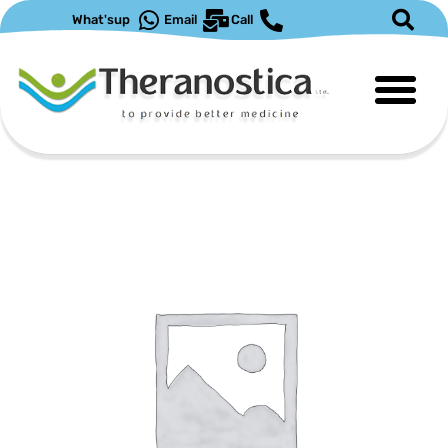
ילוג
What'sup
Email
Call
תוכן