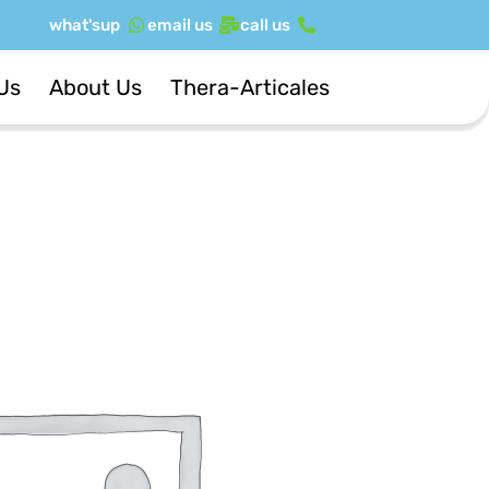
ילוג
what'sup
email us
call us
תוכן
Us
About Us
Thera-Articales