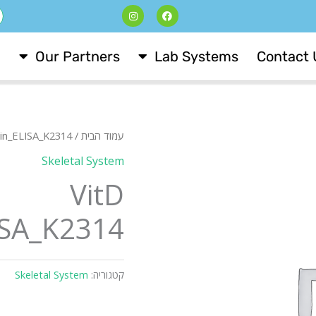
I
F
ח
n
a
s
c
t
e
a
b
Our Partners
Lab Systems
Contact 
g
o
r
o
a
k
m
עמוד הבית
/
in_ELISA_K2314
Skeletal System
VitD
ISA_K2314
קטגוריה:
Skeletal System