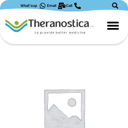
What'sup
Email
Call