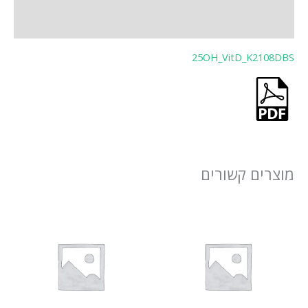
0)
25OH_VitD_K2
ם קשורים