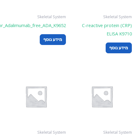
Skeletal System
Skeleta
IDKmonitor_Adalimumab_free_ADA_K9652
C-reactive prote
ELIS
מידע נוסף
וסף
Skeletal System
Skeleta