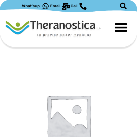
What'sup