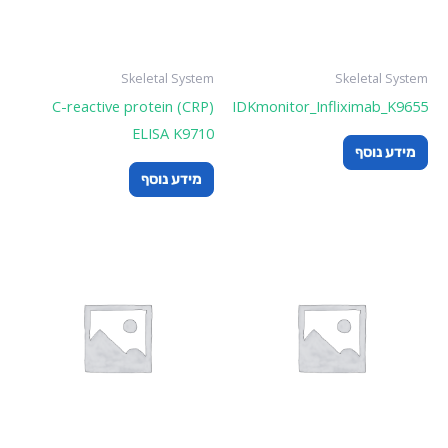
Skel
C-reactive pro
EL
ף