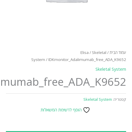
Syste
IDKmonitor_Adalimumab_
ת