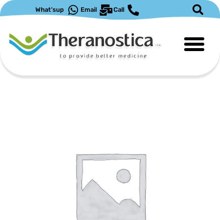
לוג
What'sup
Email
Call
וכן