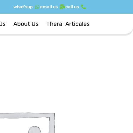
ילוג
what'sup
email us
call us
תוכן
Us
About Us
Thera-Articales