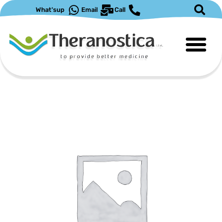
ילוג
What'sup
Email
Call
תוכן