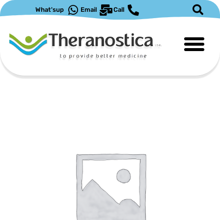
ילוג
What'sup
Email
Call
תוכן