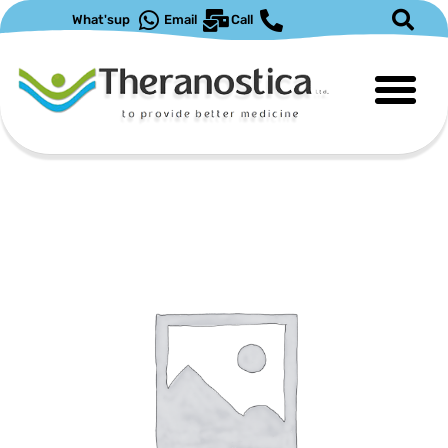
ילוג
What'sup
Email
Call
תוכן