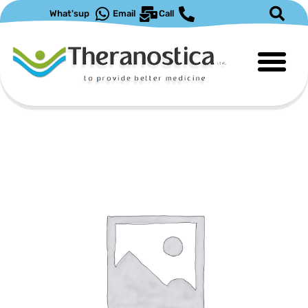
ילוג
What'sup
Email
Call
תוכן