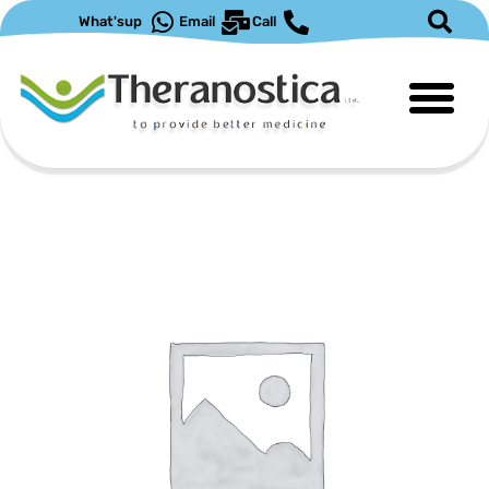
ילוג
What'sup
Email
Call
תוכן