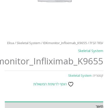
Elisa
/
Skeletal System
/ IDKmonitor_Infliximab_K9655
/
Skelet
IDKmonitor_Infliximab_K9
Skeletal Syst
הוסף לרשימת המשאלות