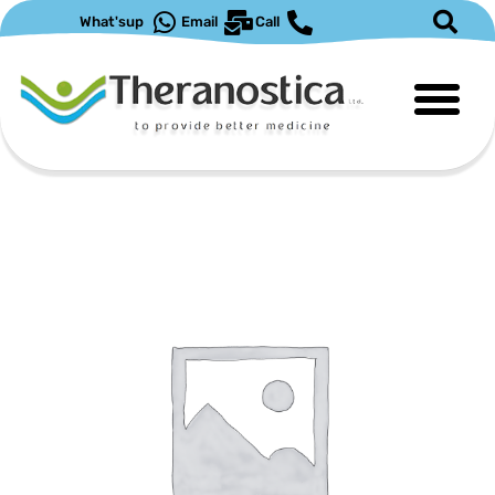
What'sup
Email
Call