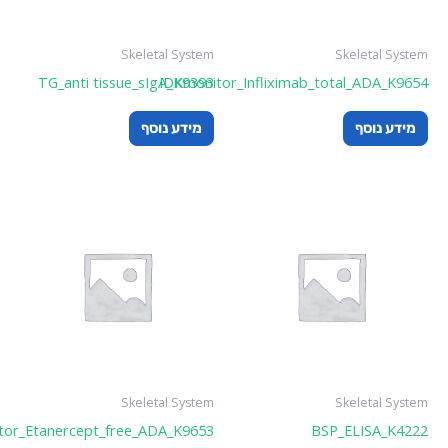
Skeletal System
Skele
TG_anti tissue_sIgA_K9393
IDKmonitor_Infliximab_total_A
סף
מידע נוסף
Skeletal System
Skele
IDKmonitor_Etanercept_free_ADA_K9653
BSP_ELI