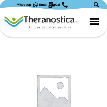
ילוג
What'sup
Email
Call
תוכן