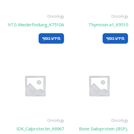
Oncology
Oncology
hTG Wiederfindung_K7510A
Thymosin a1_K9510
מידע נוסף
מידע נוסף
Oncology
Oncology
IDK_Calprotectin_K6967
Bone Sialoprotein (BSP),