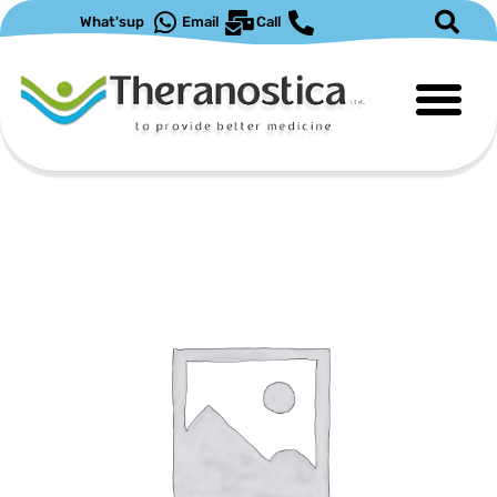
ילוג
What'sup
Email
Call
תוכן