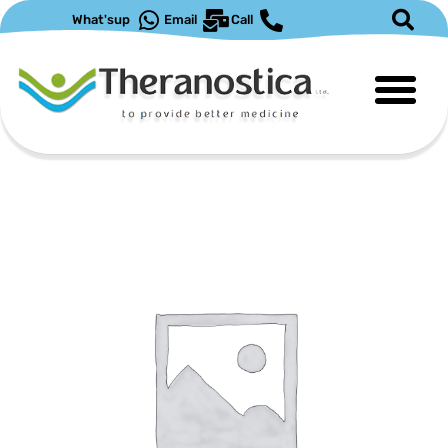
ילוג
What'sup
Email
Call
תוכן