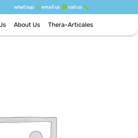
ילוג
what'sup
email us
call us
תוכן
Us
About Us
Thera-Articales