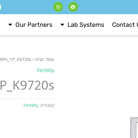
I
F
ח
n
a
s
c
t
e
a
b
Our Partners
Lab Systems
Contact 
g
o
r
o
a
k
m
עמוד הבית
/
CRPs_1P_K9720s
Fertility
P_K9720s
קטגוריה:
Fertility