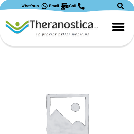
ילוג
What'sup
Email
Call
תוכן