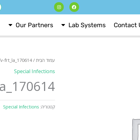
I
F
ח
n
a
s
c
t
e
a
b
Our Partners
Lab Systems
Contact 
g
o
r
o
a
k
m
עמוד הבית
/
fv-frt_la_170614
Special Infections
_la_170614
קטגוריה:
Special Infections