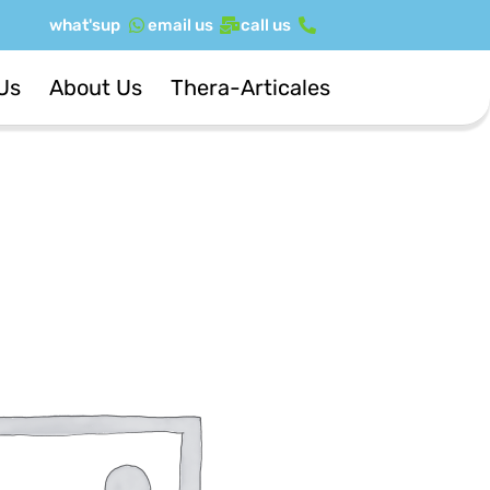
ילוג
what'sup
email us
call us
תוכן
Us
About Us
Thera-Articales