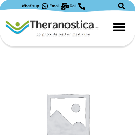
ילוג
What'sup
Email
Call
תוכן