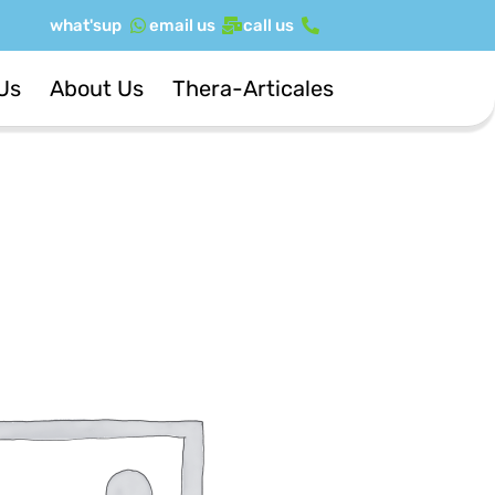
ילוג
what'sup
email us
call us
תוכן
Us
About Us
Thera-Articales