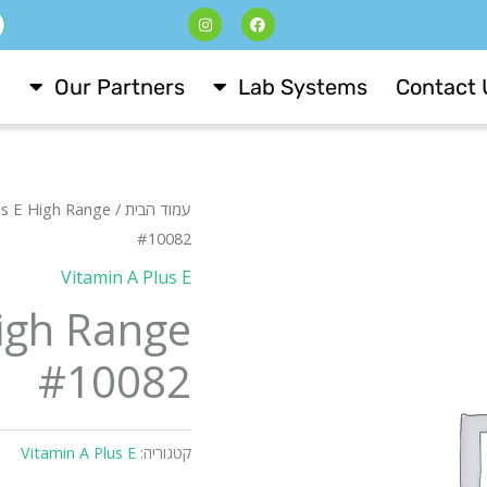
I
F
ח
n
a
s
c
t
e
a
b
Our Partners
Lab Systems
Contact 
g
o
r
o
a
k
m
עמוד הבית
/
us E High Range
#10082
Vitamin A Plus E
High Range
#10082
קטגוריה:
Vitamin A Plus E