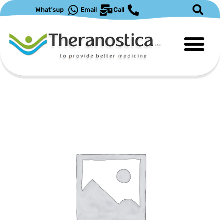
ילוג
What'sup
Email
Call
תוכן