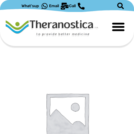
ילוג
What'sup
Email
Call
תוכן