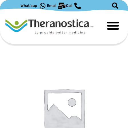
ילוג
What'sup
Email
Call
תוכן