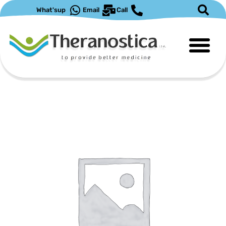
ילוג
What'sup
Email
Call
תוכן