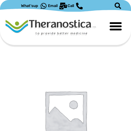
ילוג
What'sup
Email
Call
תוכן