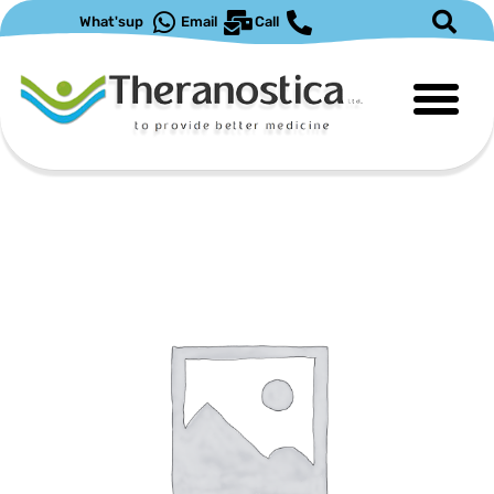
ילוג
What'sup
Email
Call
תוכן