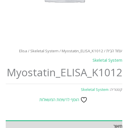
Elisa
/
Skeletal System
/ Myostatin_ELISA_K1012
/
Skeleta
Myostatin_ELISA_K1
Skeletal Syste
הוסף לרשימת המשאלות