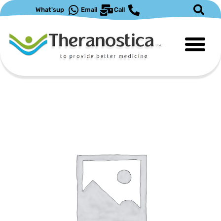
What'sup
Email
Call