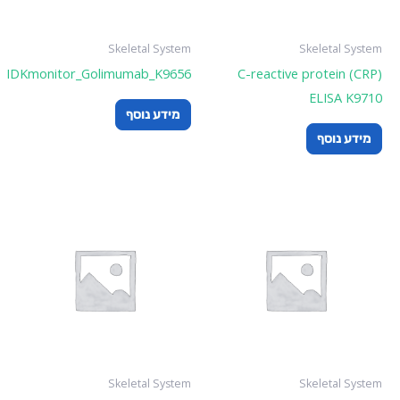
Skeletal System
Skelet
IDKmonitor_Golimumab_K9656
C-reactive prote
ELI
מידע נוסף
סף
Skeletal System
Skelet