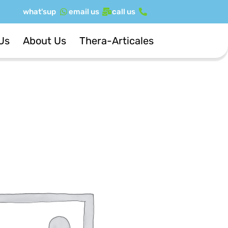
ילוג
what'sup
email us
call us
תוכן
Us
About Us
Thera-Articales