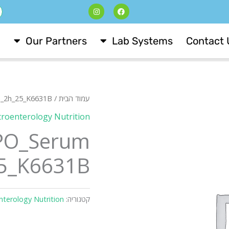
I
F
ח
n
a
s
c
t
e
a
b
Our Partners
Lab Systems
Contact 
g
o
r
o
a
k
m
עמוד הבית
/
_2h_25_K6631B
roenterology Nutrition
O_Serum
5_K6631B
קטגוריה:
nterology Nutrition