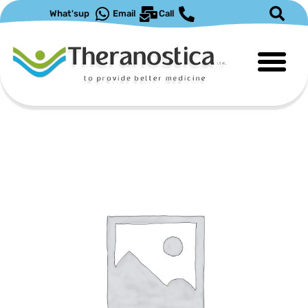
ילוג
What'sup
Email
Call
תוכן