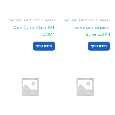
Sexually Transmitted Diseases
Sexually Transmitted Diseases
C.alb-C.glab.-C.krus-FRT
florocenosis-candida-
210611
frt_pe_280414
מידע נוסף
מידע נוסף