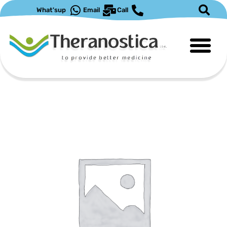
ילוג
What'sup
Email
Call
תוכן